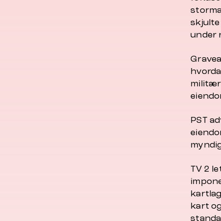
storma
skjulte
under 
Gravea
hvorda
militær
eiendo
PST ad
eiendo
myndig
TV 2 le
impone
kartla
kart og
standa