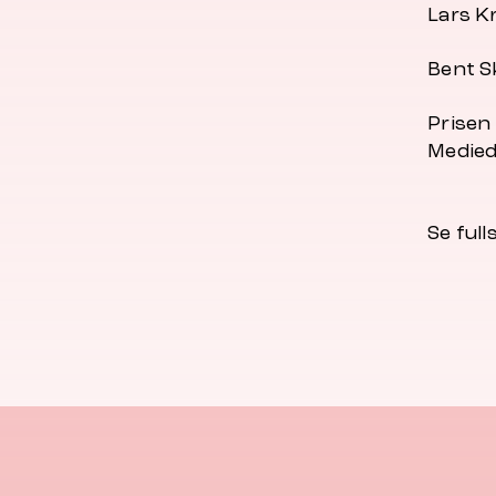
Lars K
Bent S
Prisen
Medied
Se full