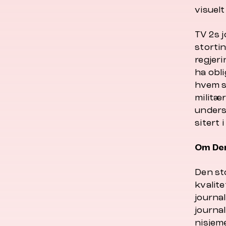
visuelt
TV 2s j
storti
regjer
ha obli
hvem s
militæ
unders
sitert 
Om Den
Den st
kvalite
journal
journal
nisjem