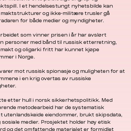
ktspill. I et hendelsestungt nyhetsbilde kan
 maktstrukturer og ikke-militære trusler gå
radaren for både medier og myndigheter.
rbeidet som vinner prisen i år har avslørt
n personer med bånd til russisk etterretning,
makt og oligarki fritt har kunnet kjøpe
mmer i Norge.
varer mot russisk spionasje og muligheten for at
mmene i en krig overtas av russiske
heter.
tte etter hull i norsk sikkerhetspolitikk. Med
rende metodearbeid har de systematisk
gt utenlandskeide eiendommer, brukt skipsdata,
 sosiale medier. Prosjektet holder høy etisk
rd og det omfattende materialet er formidlet