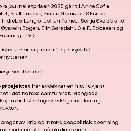
re journalistprisen 2025 går til Anne Sofie
ldt, Kjell Persen, Simen Grimstad Øksnes,
 Indrebø-Langlo, Johan Falnes, Sonja Skeistrand
 Øystein Bogen, Elin Sørsdahl, Ole E. Ebbesen og
Fosseng i TV 2.
listene vinner prisen for prosjektet
erhyttene
»
nasjonen het det:
-prosjektet
har avdekket en hittil ukjent
het i det norske samfunnet: Manglede
kap rundt strategisk viktig eiendom og
truktur.
d preget av krig og intens geopolitisk spenning
rer mediene ofte på blodige angrep og