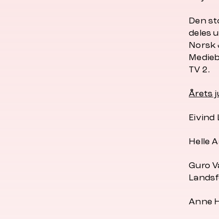
Den st
deles 
Norsk 
Medieb
TV 2.
Årets j
Eivind
Helle 
Guro V
Landsf
Anne H