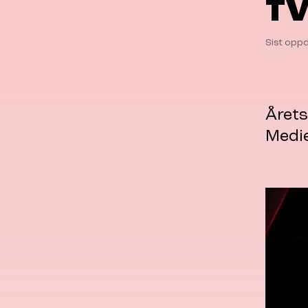
TV
Sist oppd
Årets
Medi