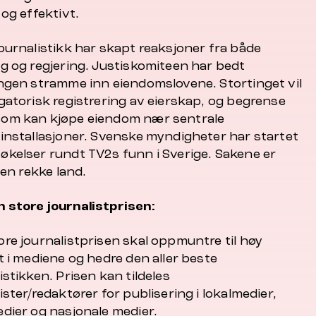
 og effektivt.
ournalistikk har skapt reaksjoner fra både
ng og regjering. Justiskomiteen har bedt
ingen stramme inn eiendomslovene. Stortinget vil
gatorisk registrering av eierskap, og begrense
om kan kjøpe eiendom nær sentrale
rinstallasjoner. Svenske myndigheter har startet
økelser rundt TV2s funn i Sverige. Sakene er
i en rekke land.
 store journalistprisen:
ore journalistprisen skal oppmuntre til høy
t i mediene og hedre den aller beste
istikken. Prisen kan tildeles
ister/redaktører for publisering i lokalmedier,
edier og nasjonale medier.