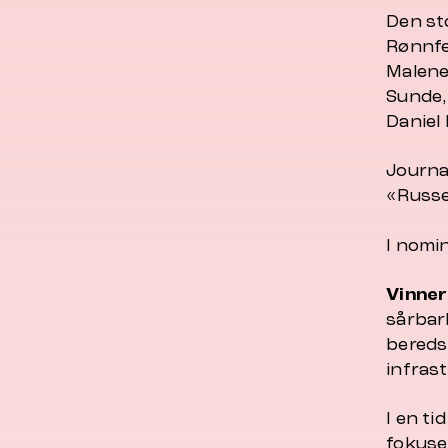
Den sto
Rønnfe
Malene
Sunde,
Daniel 
Journa
«
Russ
I nomi
Vinner
sårbar
bereds
infras
I en ti
fokuse