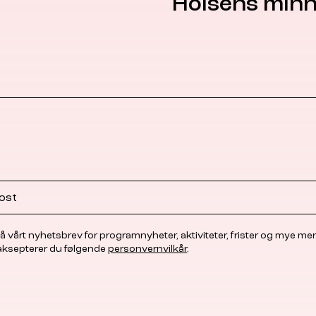
Holsens minn
å vårt nyhetsbrev for programnyheter, aktiviteter, frister og mye mer
 aksepterer du følgende
personvernvilkår
.