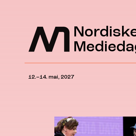
Hopp til hovedinnhold
Nordisk
Medieda
12.–14. mai, 2027
Nordiske medidager forside