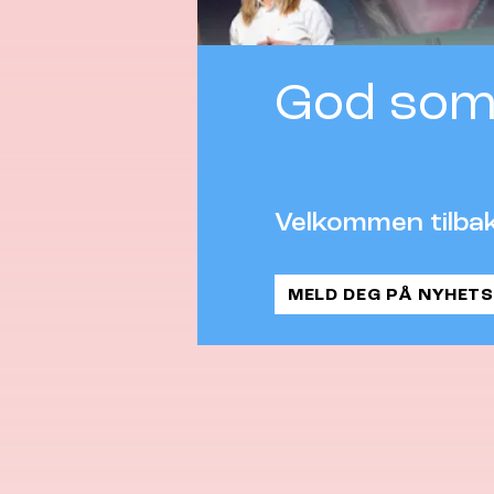
God som
Velkommen tilbak
MELD DEG PÅ NYHETS