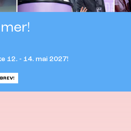
mer!
e 12. - 14. mai 2027!
BREV!