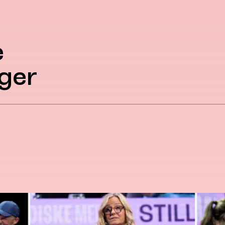
e
ger