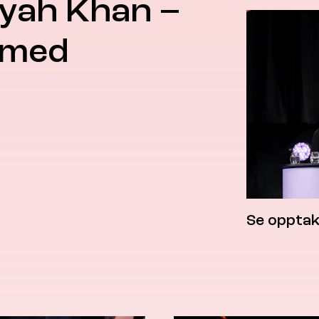
eyah Khan –
t med
Se opptak