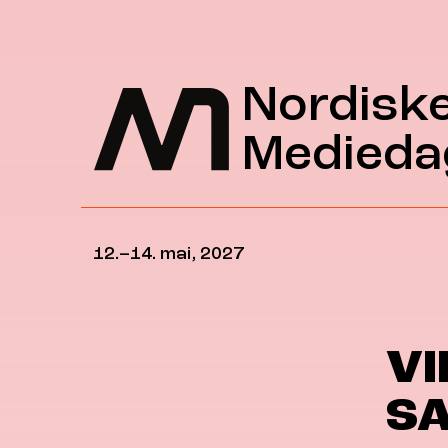
Hopp til hovedinnhold
Nordisk
Medieda
12.–14. mai, 2027
VI
S