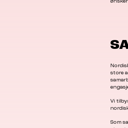
ønsker
S
Nordis
store a
samarb
engasje
Vi tilb
nordis
Som sa