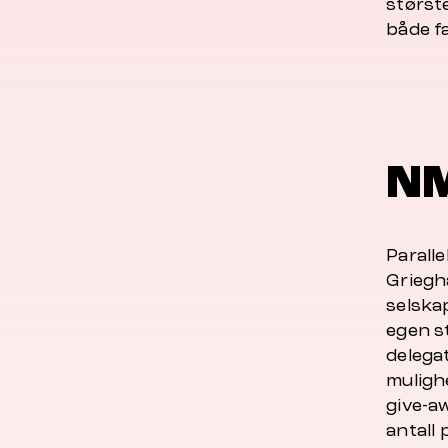
størst
både fa
N
Parall
Griegha
selskap
egen s
delega
mulighe
give-a
antall 