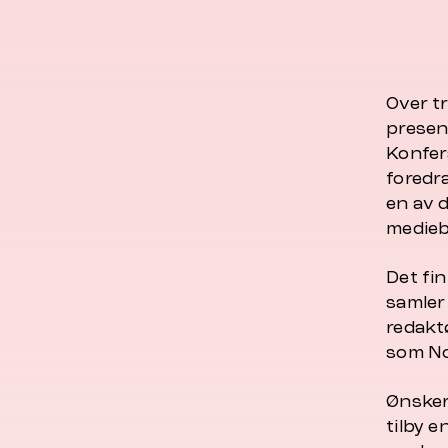
Over tr
present
Konfer
foredra
en av d
medieb
Det fi
samler
redaktø
som No
Ønsker 
tilby 