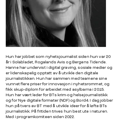
Hun har jobbet som nyhetsjournalist siden hun var 20
år i Solabladet, Rogalands Avis og Bergens Tidende.
Hanne har undervist i digital graving, sosiale medier og
er lidenskapelig opptatt av å utvikle den digitale
journalistikken. Hun har sammen med teamene sine
vunnet flere priser for innovasjon i nyhetsrommet, og
fikk skup-diplom for arbeidet med asylbarna i 2015.
Hun har vært leder for BTs krim-og helsejournalistikk
og for Nye digitale formater (NDF) og Bord4. I dag jobber
hun på tvers av BT med å utvikle ideer for å løfte BTs
journalistikk. På fritiden trives hun best ute i naturen.
Med i programkomiteen siden 2022.