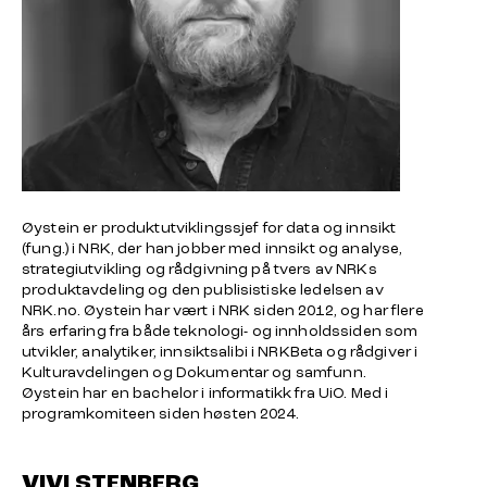
Øystein er produktutviklingssjef for data og innsikt
(fung.) i NRK, der han jobber med innsikt og analyse,
strategiutvikling og rådgivning på tvers av NRKs
produktavdeling og den publisistiske ledelsen av
NRK.no. Øystein har vært i NRK siden 2012, og har flere
års erfaring fra både teknologi- og innholdssiden som
utvikler, analytiker, innsiktsalibi i NRKBeta og rådgiver i
Kulturavdelingen og Dokumentar og samfunn.
Øystein har en bachelor i informatikk fra UiO. Med i
programkomiteen siden høsten 2024.
VIVI STENBERG