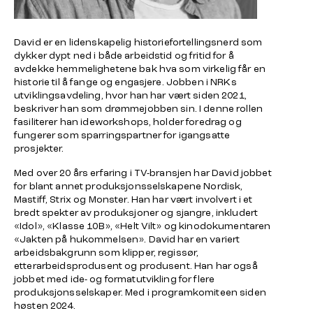
David er en lidenskapelig historiefortellingsnerd som
dykker dypt ned i både arbeidstid og fritid for å
avdekke hemmelighetene bak hva som virkelig får en
historie til å fange og engasjere. Jobben i NRKs
utviklingsavdeling, hvor han har vært siden 2021,
beskriver han som drømmejobben sin. I denne rollen
fasiliterer han ideworkshops, holder foredrag og
fungerer som sparringspartner for igangsatte
prosjekter.
Med over 20 års erfaring i TV-bransjen har David jobbet
for blant annet produksjonsselskapene Nordisk,
Mastiff, Strix og Monster. Han har vært involvert i et
bredt spekter av produksjoner og sjangre, inkludert
«Idol», «Klasse 10B», «Helt Vilt» og kinodokumentaren
«Jakten på hukommelsen». David har en variert
arbeidsbakgrunn som klipper, regissør,
etterarbeidsprodusent og produsent. Han har også
jobbet med ide- og formatutvikling for flere
produksjonsselskaper. Med i programkomiteen siden
høsten 2024.