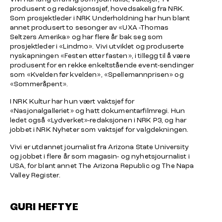
produsent og redaksjonssjef, hovedsakelig fra NRK.
Som prosjektleder i NRK Underholdning har hun blant
annet produsert to sesonger av «UXA -Thomas
Seltzers Amerika» og har flere år bak seg som
prosjektleder i «Lindmo». Vivi utviklet og produserte
nyskapningen «Festen etter fasten», i tillegg til å være
produsent for en rekke enkeltstående event-sendinger
som «Kvelden før kvelden», «Spellemannprisen» og
«Sommeråpent».
I NRK Kultur har hun vært vaktsjef for
«Nasjonalgalleriet» og hatt dokumentarfilmregi. Hun
ledet også «Lydverket»-redaksjonen i NRK P3, og har
jobbet i NRK Nyheter som vaktsjef for valgdekningen.
Vivi er utdannet journalist fra Arizona State University
og jobbet i flere år som magasin- og nyhetsjournalist i
USA, for blant annet
The Arizona Republic
og
The Napa
Valley Register
.
GURI HEFTYE