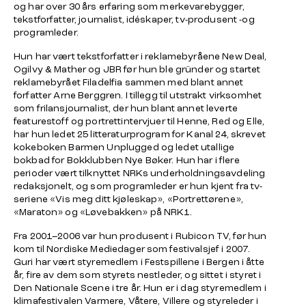
og har over 30 års erfaring som merkevarebygger,
tekstforfatter, journalist, idéskaper, tv-produsent -og
programleder.
Hun har vært tekstforfatter i reklamebyråene New Deal,
Ogilvy & Mather og JBR før hun ble gründer og startet
reklamebyrået Filadelfia sammen med blant annet
forfatter Arne Berggren. I tillegg til utstrakt virksomhet
som frilansjournalist, der hun blant annet leverte
featurestoff og portrettintervjuer til Henne, Red og Elle,
har hun ledet 25 litteraturprogram for Kanal 24, skrevet
kokeboken Barmen Unplugged og ledet utallige
bokbad for Bokklubben Nye Bøker. Hun har i flere
perioder vært tilknyttet NRKs underholdningsavdeling
redaksjonelt, og som programleder er hun kjent fra tv-
seriene «Vis meg ditt kjøleskap», «Portrettørene»,
«Maraton» og «Løvebakken» på NRK1.
Fra 2001–2006 var hun produsent i Rubicon TV, før hun
kom til Nordiske Mediedager som festivalsjef i 2007.
Guri har vært styremedlem i Festspillene i Bergen i åtte
år, fire av dem som styrets nestleder, og sittet i styret i
Den Nationale Scene i tre år. Hun er i dag styremedlem i
klimafestivalen Varmere, Våtere, Villere og styreleder i