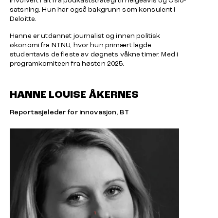
involvert i alt fra podkaststrategi til helgeavis og Oslo-
satsning. Hun har også bakgrunn som konsulent i
Deloitte.
Hanne er utdannet journalist og innen politisk
økonomi fra NTNU, hvor hun primært lagde
studentavis de fleste av døgnets våkne timer. Med i
programkomiteen fra høsten 2025.
HANNE LOUISE ÅKERNES
Reportasjeleder for innovasjon, BT