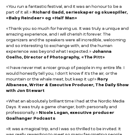
«You run a fantastic festival, and it was an honour to be a
part of it all.»
Richard Gadd, serieskaper og skuespiller,
«Baby Reindeer» og «Half Man»
«Thank you so much for having us. It was truly a unique and
amazing experience, and I will cherish it forever. The
organizers and the speakers were all incredible, welcoming
and so interesting to exchange with, and the human
experience was beyond what I expected.»
Johanna
Coelho, Director of Photography, «The Pitt»
«I have never met a nicer group of people in my entire life. I
would honestly tell you, I don’t know if it’s the air, or the
mountain or the whale meat, but keep it up!»
Rory
Albanese, Writer & Executive Producer, The Daily Show
with Jon Stewart
«What an absolutely brilliant time I had at the Nordic Media
Days. It was truly a game changer, both personally and
professionally.»
Nicole Logan, executive producer
Goalhanger Podcasts
«It was a magical trip, and I was so thrilled to be invited. It
was really rewarding to meet so many fascinating people.