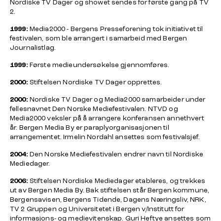
Nordiske TV Dager og showet sendes for første gang på TV
2.
1999:
Media2000 - Bergens Presseforening tok initiativet til
festivalen, som ble arrangert i samarbeid med Bergen
Journalistlag.
1999:
Første medieundersøkelse gjennomføres.
2000:
Stiftelsen Nordiske TV Dager opprettes.
2000:
Nordiske TV Dager og Media2000 samarbeider under
fellesnavnet Den Norske Mediefestivalen. NTVD og
Media2000 veksler på å arrangere konferansen annethvert
år. Bergen Media By er paraplyorganisasjonen til
arrangementet. Irmelin Nordahl ansettes som festivalsjef.
2004:
Den Norske Mediefestivalen endrer navn til Nordiske
Mediedager.
2006:
Stiftelsen Nordiske Mediedager etableres, og trekkes
ut av Bergen Media By. Bak stiftelsen står Bergen kommune,
Bergensavisen, Bergens Tidende, Dagens Næringsliv, NRK,
TV 2 Gruppen og Universitetet i Bergen v/Institutt for
informasjons- og medievitenskap. Guri Heftye ansettes som