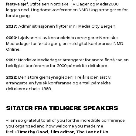
festivalsjef. Stiftelsen Nordiske TV Dager og Media2000
legges ned. Ungdomskonferansen NMD Ung arrangeres for
første gang.
2017:
Administrasjonen flytter inn i Media City Bergen.
2020
: I kjølvannet av koronakrisen arrangerer Nordiske
Mediedager for første gang en heldigital konferanse: NMD
Online.
2021
: Nordiske Mediedager arrangerer for andre år på rad en
heldigital konferanse for 3000 påmeldte deltakere.
2022:
Den store gjensynsgleden! Tre år siden sist vi
arrangerte en fysisk konferanse og antall påmeldte
deltakere er hele 1868.
SITATER FRA TIDLIGERE SPEAKERS
«I am so grateful to all of you for the incredible conference
you organized and how welcome you made me
feel.»
Timothy Good, film editor,
The Last of Us