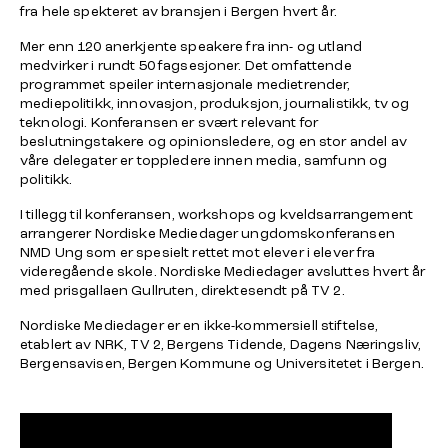
fra hele spekteret av bransjen i Bergen hvert år.
Mer enn 120 anerkjente speakere fra inn- og utland
medvirker i rundt 50 fagsesjoner. Det omfattende
programmet speiler internasjonale medietrender,
mediepolitikk, innovasjon, produksjon, journalistikk, tv og
teknologi. Konferansen er svært relevant for
beslutningstakere og opinionsledere, og en stor andel av
våre delegater er toppledere innen media, samfunn og
politikk.
I tillegg til konferansen, workshops og kveldsarrangement
arrangerer Nordiske Mediedager ungdomskonferansen
NMD Ung som er spesielt rettet mot elever i elever fra
videregående skole. Nordiske Mediedager avsluttes hvert år
med prisgallaen Gullruten, direktesendt på TV 2.
Nordiske Mediedager er en ikke-kommersiell stiftelse,
etablert av NRK, TV 2, Bergens Tidende, Dagens Næringsliv,
Bergensavisen, Bergen Kommune og Universitetet i Bergen.