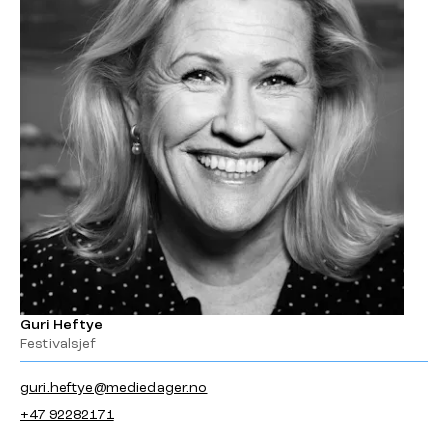
Guri Heftye
Festivalsjef
guri.heftye@mediedager.no
+47 92282171