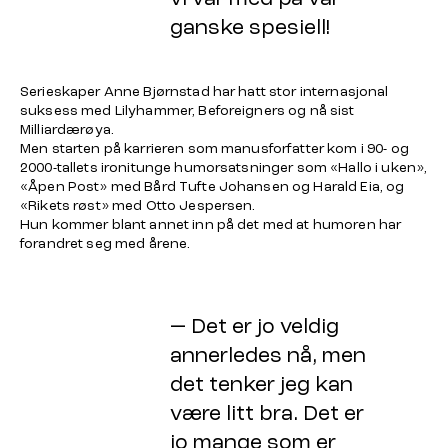
ganske spesiell!
Serieskaper Anne Bjørnstad har hatt stor internasjonal
suksess med Lilyhammer, Beforeigners og nå sist
Milliardærøya.
Men starten på karrieren som manusforfatter kom i 90- og
2000-tallets ironitunge humorsatsninger som «Hallo i uken»,
«Åpen Post» med Bård Tufte Johansen og Harald Eia, og
«Rikets røst» med Otto Jespersen.
Hun kommer blant annet inn på det med at humoren har
forandret seg med årene.
— Det er jo veldig
annerledes nå, men
det tenker jeg kan
være litt bra. Det er
jo mange som er