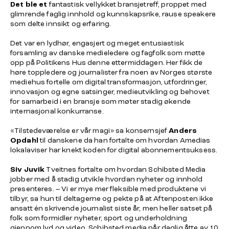
Det ble et
fantastisk vellykket bransjetreff, proppet med
glimrende faglig innhold og kunnskapsrike, rause speakere
som delte innsikt og erfaring.
Det var en lydhør, engasjert og meget entusiastisk
forsamling av danske medieledere og fagfolk som møtte
opp på Politikens Hus denne ettermiddagen. Her fikk de
høre toppledere og journalister fra noen av Norges største
mediehus fortelle om digital transformasjon, utfordringer,
innovasjon og egne satsinger, medieutvikling og behovet
for samarbeid i en bransje som møter stadig økende
internasjonal konkurranse.
«Tilstedeværelse er vår magi» sa konsernsjef
Anders
Opdahl
til danskene da han fortalte om hvordan Amedias
lokalaviser har knekt koden for digital abonnementsuksess.
Siv Juvik
Tveitnes fortalte om hvordan Schibsted Media
jobber med å stadig utvikle hvordan nyheter og innhold
presenteres. – Vi er mye mer fleksible med produktene vi
tilbyr, sa hun til deltagerne og pekte på at Aftenposten ikke
ansatt én skrivende journalist siste år, men heller satset på
folk som formidler nyheter, sport og underholdning
gjennom lyd og video. Schibsted media når daglig åtte av 10