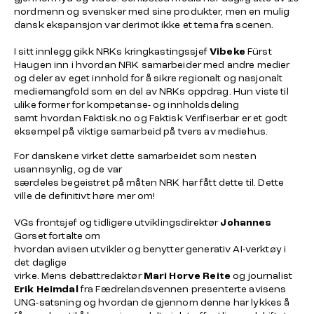
nordmenn og svensker med sine produkter, men en mulig
dansk ekspansjon var derimot ikke et tema fra scenen.
I sitt innlegg gikk NRKs kringkastingssjef
Vibeke
Fürst
Haugen inn i hvordan NRK samarbeider med andre medier
og deler av eget innhold for å sikre regionalt og nasjonalt
mediemangfold som en del av NRKs oppdrag. Hun viste til
ulike former for kompetanse- og innholdsdeling
samt hvordan Faktisk.no og Faktisk Verifiserbar er et godt
eksempel på viktige samarbeid på tvers av mediehus.
For danskene virket dette samarbeidet som nesten
usannsynlig, og de var
særdeles begeistret på måten NRK har fått dette til. Dette
ville de definitivt høre mer om!
VGs frontsjef og tidligere utviklingsdirektør
Johannes
Gorset fortalte om
hvordan avisen utvikler og benytter generativ AI-verktøy i
det daglige
virke. Mens debattredaktør
Mari Horve Reite
og journalist
Erik
Heimdal
fra Fædrelandsvennen presenterte avisens
UNG-satsning og hvordan de gjennom denne har lykkes å