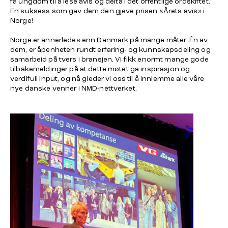
få ungdom til å lese avis og delta i det offentlige ordskiftet.
En suksess som gav dem den gjeve prisen «Årets avis» i
Norge!
Norge er annerledes enn Danmark på mange måter. Én av
dem, er åpenheten rundt erfaring- og kunnskapsdeling og
samarbeid på tvers i bransjen. Vi fikk enormt mange gode
tilbakemeldinger på at dette møtet ga inspirasjon og
verdifull input, og nå gleder vi oss til å innlemme alle våre
nye danske venner i NMD-nettverket.