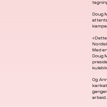
tegnin
Doug Mi
attent
kampan
«Dette 
Nordis
Med en
Doug M
presid
kulebi
Og Ann
karikat
gangen
arbeid