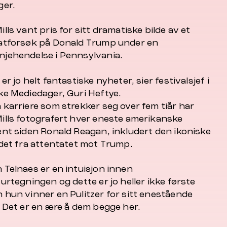
ger.
lls vant pris for sitt dramatiske bilde av et
atforsøk på Donald Trump under en
jehendelse i Pennsylvania.
er jo helt fantastiske nyheter, sier festivalsjef i
ke Mediedager, Guri Heftye.
 karriere som strekker seg over fem tiår har
ills fotografert hver eneste amerikanske
ent siden Ronald Reagan, inkludert den ikoniske
ldet fra attentatet mot Trump.
 Telnaes er en intuisjon innen
urtegningen og dette er jo heller ikke første
 hun vinner en Pulitzer for sitt enestående
. Det er en ære å dem begge her.