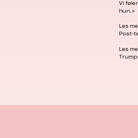
Vi føle
hun.»
Les me
Post-t
Les me
Trump: