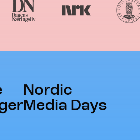
e
Nordic
ger
Media Days