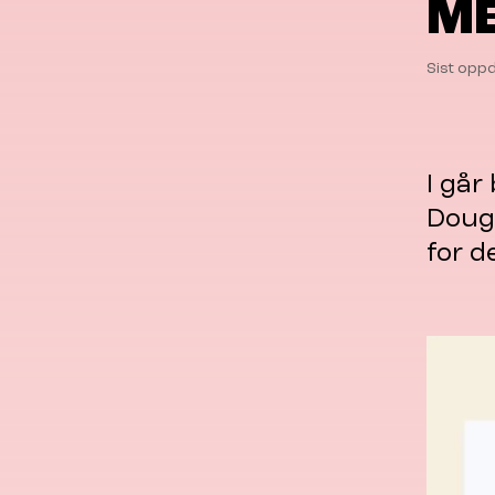
ME
Sist oppd
I går
Doug 
for d