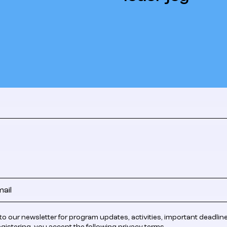
to our newsletter for program updates, activities, important deadlin
egistering, you accept the following
privacy terms
.