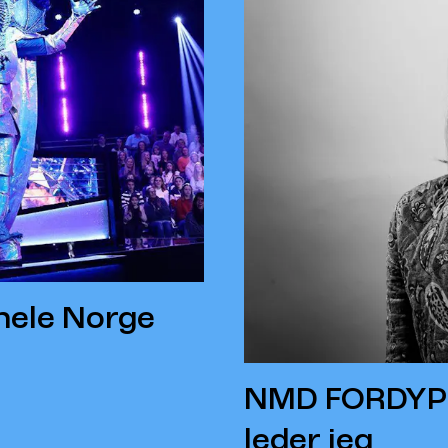
hele Norge
NMD FORDYPNI
leder jeg