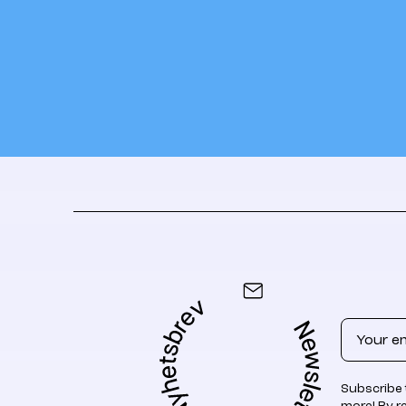
Email
Subscribe 
more! By r