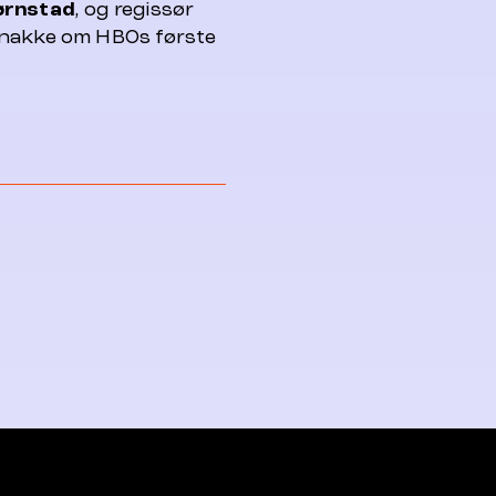
ørnstad
, og regissør
snakke om HBOs første