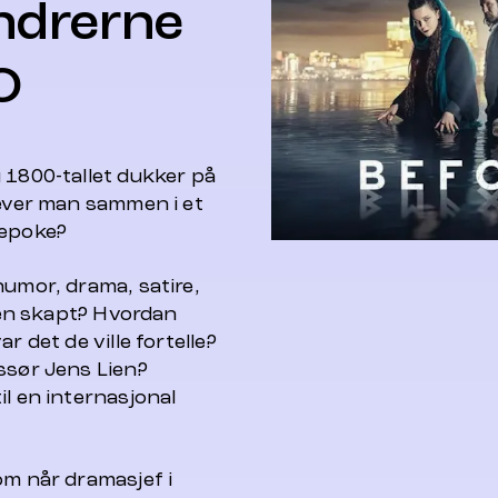
ndrerne
O
 1800-tallet dukker på
lever man sammen i et
sepoke?
humor, drama, satire,
deen skapt? Hvordan
r det de ville fortelle?
ssør Jens Lien?
il en internasjonal
om når dramasjef i