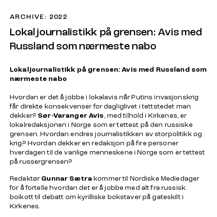
ARCHIVE: 2022
Lokaljournalistikk på grensen: Avis med
Russland som nærmeste nabo
Lokaljournalistikk på grensen: Avis med Russland som
nærmeste nabo
Hvordan er det å jobbe i lokalavis når Putins invasjonskrig
får direkte konsekvenser for dagliglivet i tettstedet man
dekker?
Sør-Varanger Avis
, med tilhold i Kirkenes, er
lokalredaksjonen i Norge som er tettest på den russiske
grensen. Hvordan endres journalistikken av storpolitikk og
krig? Hvordan dekker en redaksjon på fire personer
hverdagen til de vanlige menneskene i Norge som er tettest
på russergrensen?
Redaktør
Gunnar Sætra
kommer til Nordiske Mediedager
for å fortelle hvordan det er å jobbe med alt fra russisk
boikott til debatt om kyrilliske bokstaver på gateskilt i
Kirkenes.