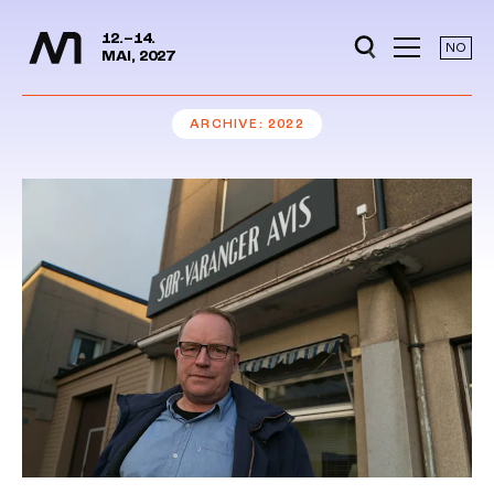
Media Days
Jump to content
12.–14.
NO
MAI, 2027
ARCHIVE
2022