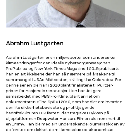
Abrahm Lustgarten
Abrahm Lustgarten er en miljøreporter som undersøker
klimaendringer for den ideelle nyhetsorganisasjonen
ProPublica og New York Times Magazine. I 2015 publiserte
han en artikkelserie der han så nærmere på årsakene til
vannmangel i USAs Midtvesten, «Killing the Colorado». For
denne serien ble han i 2016 blant finalistene til Pulitzer-
prisen for nasjonale reportasjer. Han har tidligere
samarbeidet med PBS Frontline, blant annet om
dokumentaren «The Spill» i 2010, som handlet om hvordan
den lite sikkerhetsbevisste og profittjagende
bedriftskulturen i BP førte til den tragiske ulykken på
oljeplattformen Deepwater Horizon. Filmen ble nominert til
en Emmy. Han ble med sin undersøkende journalistikk en av
de første som dekket de miljømessige og økonomiske