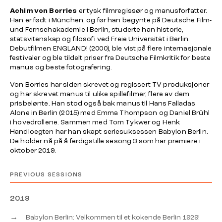
Achim von Borries
er tysk filmregissør og manusforfatter.
Han er født i München, og før han begynte på Deutsche Film-
und Fernsehakademie i Berlin, studerte han historie,
statsvitenskap og filosofi ved Freie Universität i Berlin.
Debutfilmen
ENGLAND!
(2000), ble vist på flere internasjonale
festivaler og ble tildelt priser fra Deutsche Filmkritik for beste
manus og beste fotografering.
Von Borries har siden skrevet og regissert TV-produksjoner
og har skrevet manus til ulike spillefilmer, flere av dem
prisbelønte. Han stod også bak manus til Hans Falladas
Alone in Berlin
(2015) med Emma Thompson og Daniel Brühl
i hovedrollene. Sammen med Tom Tykwer og Henk
Handloegten har han skapt seriesuksessen
Babylon Berlin
.
De holder nå på å ferdigstille sesong 3 som har premiere i
oktober 2019.
PREVIOUS SESSIONS
2019
→
Babylon Berlin: Velkommen til et kokende Berlin 1929!