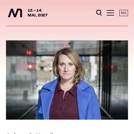
Media Days
Jump to content
12.–14.
NO
MAI, 2027