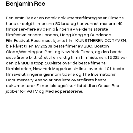
Benjamin Ree
Benjamin Ree er en norsk dokumentarfilmregissør. Filmene
hans er solgt til mer enn 80 land og har vunnet mer enn 40
filmpriser–flere av dem på noen av verdens største
filmfestivaler som London, Hong Kong og Sundance
FilmFestival. Rees mest kjente film, KUNSTNEREN OG TYVEN,
ble kåret til en av 2020s beste filmer av BBC, Boston
Globe,Washington Post og New York Times, og den har de
siste årene blitt kåret til en viktig film i filmhistorien. I 2022 var
den på MUBIs topp 100-liste over de beste filmene i
filmhistorien, New York Magazine sin liste over de 101 beste
filmavslutningene gjennom tidene og The International
Documentary Associations liste over tiårets beste
dokumentarer. Filmen ble også kortlistet til en Oscar. Ree
jobber for VGTV og Medieoperatørene.