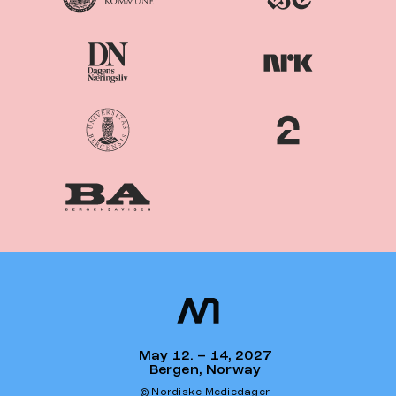
Nordiske
Nordic
Mediedager
Media Days
May 12. – 14, 2027
Bergen, Norway
© Nordiske Mediedager