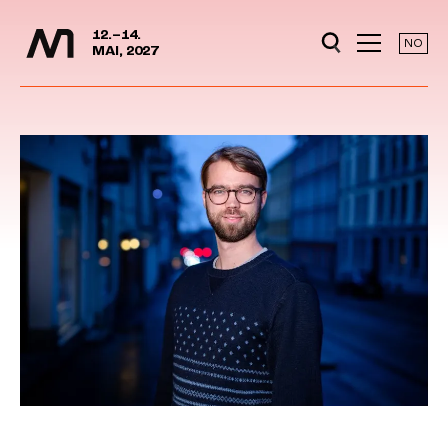
Media Days
Jump to content
12.–14.
NO
MAI, 2027