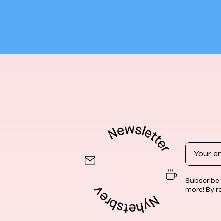
Email
Subscribe 
more! By r