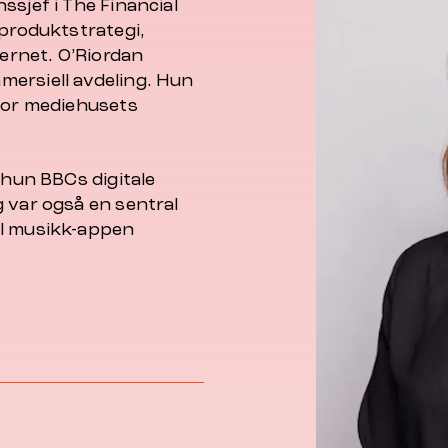
ssjef i
The Financial
 produktstrategi,
sernet. O’Riordan
mersiell avdeling. Hun
 for mediehusets
 hun BBCs digitale
 var også en sentral
il musikk-appen