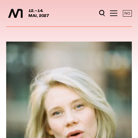
Media Days
Jump to content
12.–14.
NO
MAI, 2027