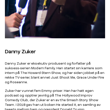
Danny Zuker
Danny Zuker er eksekutiv produsent og forfatter på
suksess-serien
Modern
Family. Han startet sin karriere som
intern på
The Howard
Stern Show, og har siden jobbet på en
rekke TV-serier, blant annet
Just
Shoot Me, Grace Under Fire
og
Roseanne
.
Zuker har vunnet fem Emmy-priser. Han har hatt egen
podcast og opptrer jevnlig på The Hollywood Improv
Comedy Club, der Zuker er en av the Smash Story Show
Team. I 2018 gav han ut boken
He
started it, en samling av
tweets mellom ham og president Donald Trump: