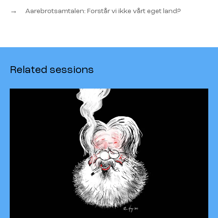
→
Aarebrotsamtalen: Forstår vi ikke vårt eget land?
Related sessions