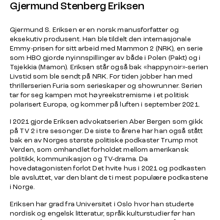
Gjermund Stenberg Eriksen
Gjermund S. Eriksen er en norsk manusforfatter og
eksekutiv produsent. Han ble tildelt den internasjonale
Emmy-prisen for sitt arbeid med
Mammon 2
(NRK), en serie
som HBO gjorde nyinnspillinger av både i Polen (
Pakt
) og i
Tsjekkia (
Mamon
). Eriksen står også bak «happynoir»-serien
Livstid som ble sendt på NRK. For tiden jobber han med
thrillerserien
Furia
som serieskaper og showrunner. Serien
tar for seg kampen mot høyreekstremisme i et politisk
polarisert Europa, og kommer på luften i september 2021.
I 2021 gjorde Eriksen advokatserien Aber Bergen som gikk
på TV 2 i tre sesonger. De siste to årene har han også stått
bak en av Norges største politiske podkaster
Trump mot
Verden,
som omhandlet forholdet mellom amerikansk
politikk, kommunikasjon og TV-drama. Da
hovedatagonisten forlot Det hvite hus i 2021 og podkasten
ble avsluttet, var den blant de ti mest populære podkastene
i Norge.
Eriksen har grad fra Universitet i Oslo hvor han studerte
nordisk og engelsk litteratur, språk kulturstudier før han