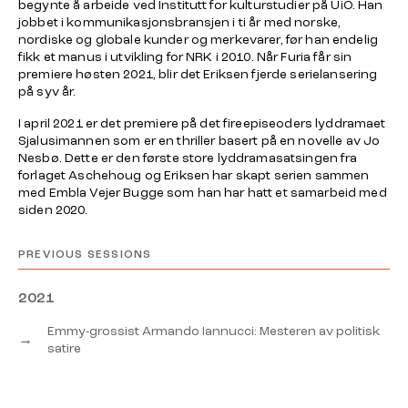
begynte å arbeide ved Institutt for kulturstudier på UiO. Han
jobbet i kommunikasjonsbransjen i ti år med norske,
nordiske og globale kunder og merkevarer, før han endelig
fikk et manus i utvikling for NRK i 2010. Når Furia får sin
premiere høsten 2021, blir det Eriksen fjerde serielansering
på syv år.
I april 2021 er det premiere på det fireepiseoders lyddramaet
Sjalusimannen som er en thriller basert på en novelle av Jo
Nesbø. Dette er den første store lyddramasatsingen fra
forlaget Aschehoug og Eriksen har skapt serien sammen
med Embla Vejer Bugge som han har hatt et samarbeid med
siden 2020.
PREVIOUS SESSIONS
2021
Emmy-grossist Armando Iannucci: Mesteren av politisk
→
satire