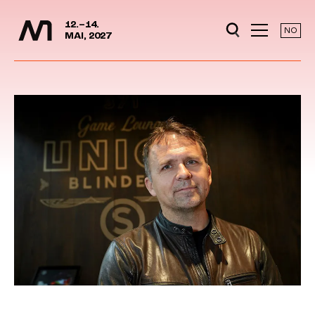
Media Days
Jump to content
12.–14.
NO
MAI, 2027