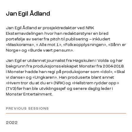
Jan Egil Ådland
Jan Egil Ådland er prosjektredaktør ved NRK
Eksternavdelingen hvor han redaktørstyrer en bred
portefølje av serier fra pitch til publisering – inkludert
«Maskorama», « Alle mot 1», «Folkeopplysningen», «Sånn er
Norge» og «Burde vært pensum».
Jan Egil er utdannet journalist fra Høgskulen i Volda og har
bakgrunn fra produksjonsselskapet Monster fra 2004-2018.
I Monster hadde han regi på produksjoner som «Idol», «Skal
vi danse» og «Ungkaren». Han produserte blant annet
«Hvem tror du at du er» (NRK) og «Hellstrøm rydder opp»
(TV3) før han ble utviklingssjef og senere daglig leder i
Monster Entertainment.
PREVIOUS SESSIONS
2022