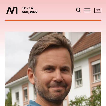
Media Days
Jump to content
12.–14.
NO
MAI, 2027