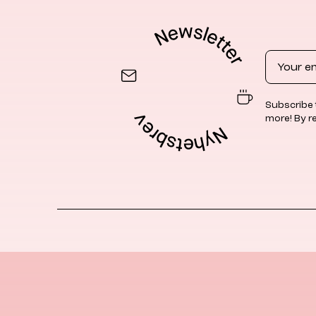
Email
Subscribe 
more! By r