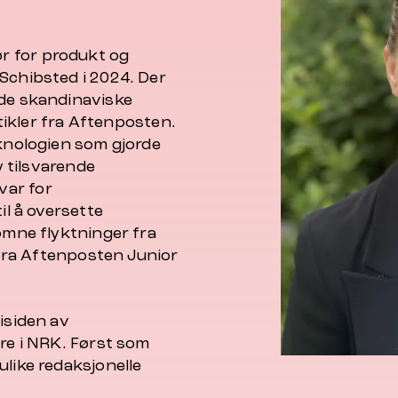
ør for produkt og
Schibsted i 2024. Der
ede skandinaviske
rtikler fra Aftenposten.
eknologien som gjorde
y tilsvarende
var for
il å oversette
komne flyktninger fra
r fra Aftenposten Junior
isiden av
ere i NRK. Først som
ulike redaksjonelle