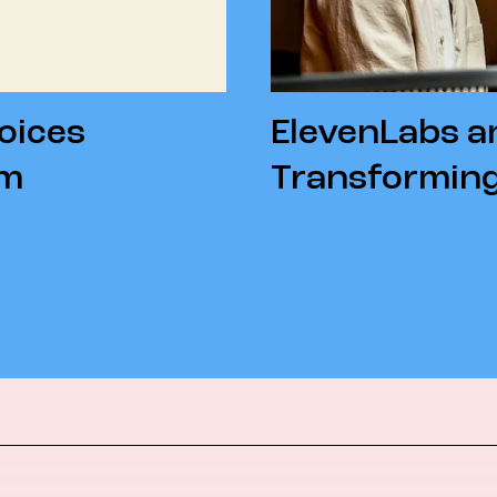
oices
ElevenLabs a
sm
Transforming