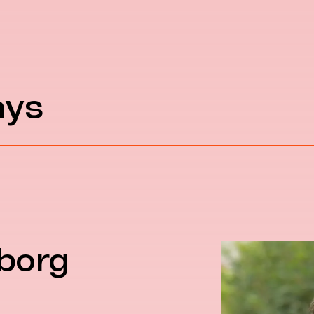
ays
borg