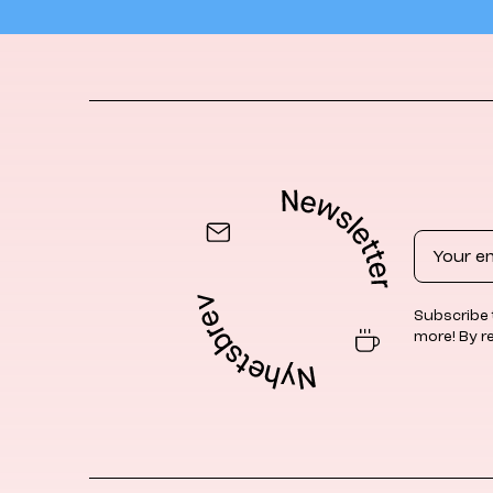
Email
Subscribe 
more! By r