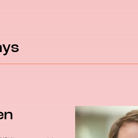
ays
en