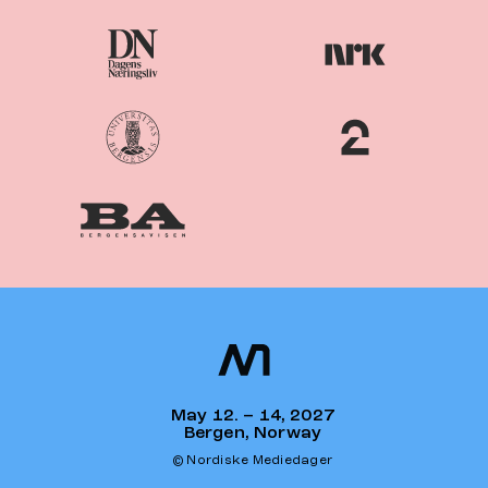
Nordiske
Nordic
Mediedager
Media Days
May 12. – 14, 2027
Bergen, Norway
© Nordiske Mediedager