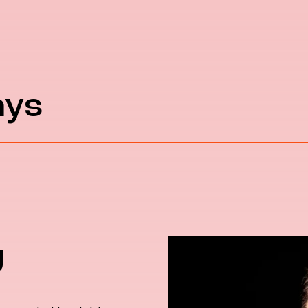
ays
g