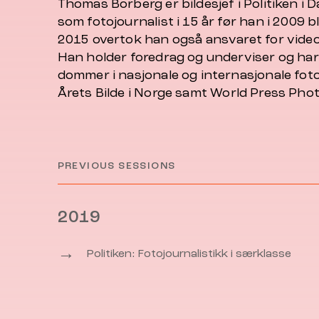
Thomas Borberg er bildesjef i Politiken i
som fotojournalist i 15 år før han i 2009 b
2015 overtok han også ansvaret for video
Han holder foredrag og underviser og ha
dommer i nasjonale og internasjonale fo
Årets Bilde
i Norge samt
World Press Pho
PREVIOUS SESSIONS
2019
→
Politiken: Fotojournalistikk i særklasse