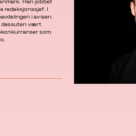
 Danmark. Han jobbet
le redaksjonssjef. I
avdelingen i avisen.
r dessuten vært
tokonkurranser som
to
.