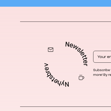
Email
Subscribe 
more! By r