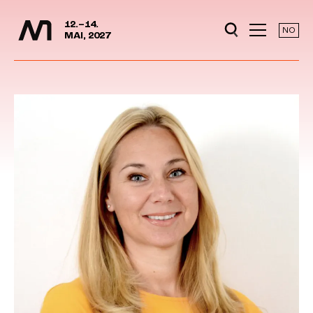
Media Days
Jump to content
12.–14.
NO
MAI, 2027