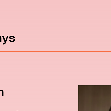
ays
h