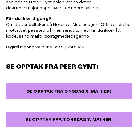
sesjonene i Peer Gynt-salen, mens det er
dokumentasjonsopptak fra de andre salene.
Får du ikke tilgang?
Om du var deltaker på Nordiske Mediedager 2026 skal du ha
mottatt et passord på mail sendt 5. mai. Har du ikke fått
kode, send mail til
post@mediedager.no
Digital tilgang varer t.o.m 12. juni 2026.
SE OPPTAK FRA PEER GYNT:
SE OPPTAK FRA ONSDAG 6. MAI HER!
SE OPPTAK FRA TORSDAG 7. MAI HER!