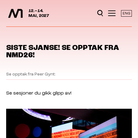
Mediedager
Hopp til hovedinnhold
12.–14.
ENG
MAI, 2027
SISTE SJANSE! SE OPPTAK FRA
NMD26!
Se opptak fra Peer Gynt:
Se sesjoner du gikk glipp av!