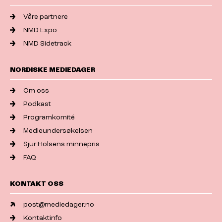
Våre partnere
NMD Expo
NMD Sidetrack
NORDISKE MEDIEDAGER
Om oss
Podkast
Programkomité
Medieundersøkelsen
Sjur Holsens minnepris
FAQ
KONTAKT OSS
post@mediedager.no
Kontaktinfo