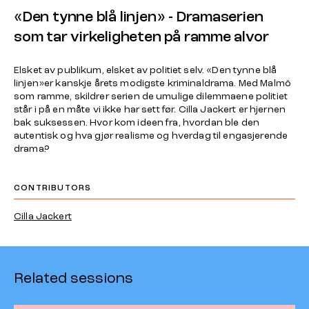
«Den tynne blå linjen» - Dramaserien
som tar virkeligheten på ramme alvor
Elsket av publikum, elsket av politiet selv. «Den tynne blå
linjen»er kanskje årets modigste kriminaldrama. Med Malmö
som ramme, skildrer serien de umulige dilemmaene politiet
står i på en måte vi ikke har sett før. Cilla Jackert er hjernen
bak suksessen. Hvor kom ideen fra, hvordan ble den
autentisk og hva gjør realisme og hverdag til engasjerende
drama?
CONTRIBUTORS
Cilla Jackert
Related sessions