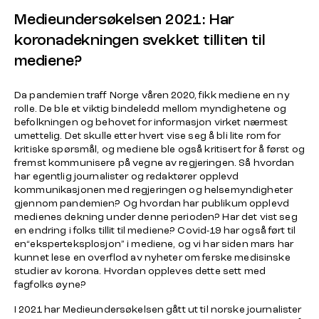
Medieundersøkelsen 2021: Har
koronadekningen svekket tilliten til
mediene?
Da pandemien traff Norge våren 2020, fikk mediene en ny
rolle. De ble et viktig bindeledd mellom myndighetene og
befolkningen og behovet for informasjon virket nærmest
umettelig. Det skulle etter hvert vise seg å bli lite rom for
kritiske spørsmål, og mediene ble også kritisert for å først og
fremst kommunisere på vegne av regjeringen. Så hvordan
har egentlig journalister og redaktører opplevd
kommunikasjonen med regjeringen og helsemyndigheter
gjennom pandemien? Og hvordan har publikum opplevd
medienes dekning under denne perioden? Har det vist seg
en endring i folks tillit til mediene? Covid-19 har også ført til
en“eksperteksplosjon” i mediene, og vi har siden mars har
kunnet lese en overflod av nyheter om ferske medisinske
studier av korona. Hvordan oppleves dette sett med
fagfolks øyne?
I 2021 har Medieundersøkelsen gått ut til norske journalister