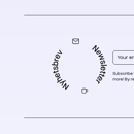
Email
Subscribe 
more! By r