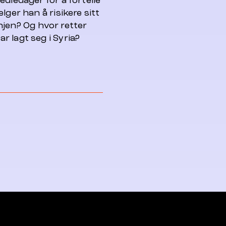
diedager for å fortelle
lger han å risikere sitt
linjen? Og hvor retter
 lagt seg i Syria?