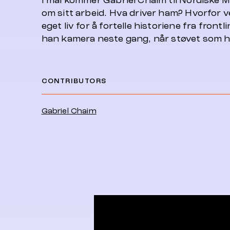
I mai kommer Gabriel Chaim til Nordiske Me
om sitt arbeid. Hva driver ham? Hvorfor ve
eget liv for å fortelle historiene fra front
han kamera neste gang, når støvet som har
CONTRIBUTORS
Gabriel Chaim