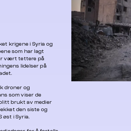
et krigene i Syria og
pene som har lagt
r vært tettere på
ningens lidelser på
adet.
ruk droner og
ans som viser de
blitt brukt av medier
ekket den siste og
øst i Syria.