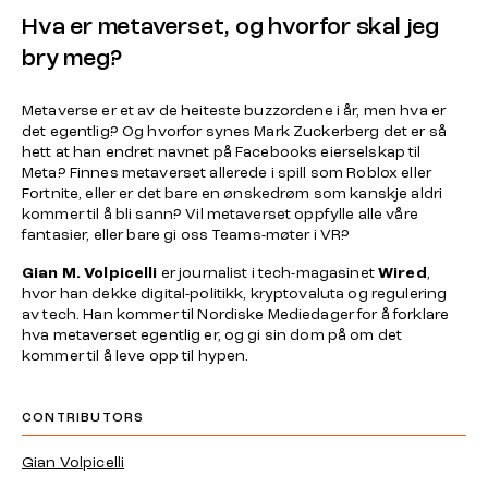
Hva er metaverset, og hvorfor skal jeg
bry meg?
Metaverse er et av de heiteste buzzordene i år, men hva er
det egentlig? Og hvorfor synes Mark Zuckerberg det er så
hett at han endret navnet på Facebooks eierselskap til
Meta? Finnes metaverset allerede i spill som Roblox eller
Fortnite, eller er det bare en ønskedrøm som kanskje aldri
kommer til å bli sann? Vil metaverset oppfylle alle våre
fantasier, eller bare gi oss Teams-møter i VR?
Gian M. Volpicelli
er journalist i tech-magasinet
Wired
,
hvor han dekke digital-politikk, kryptovaluta og regulering
av tech. Han kommer til Nordiske Mediedager for å forklare
hva metaverset egentlig er, og gi sin dom på om det
kommer til å leve opp til hypen.
CONTRIBUTORS
Gian Volpicelli