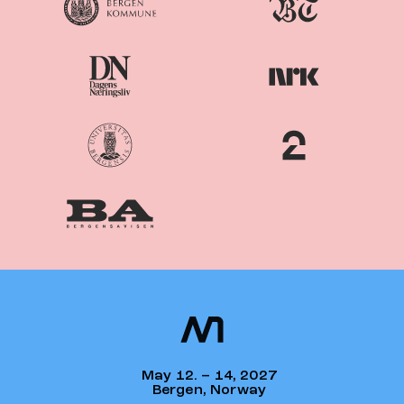
Nordiske
Nordic
Mediedager
Media Days
May 12. – 14, 2027
Bergen, Norway