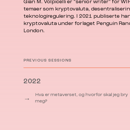
Gian M. Volpicelli er “senior writer” for 
temaer som kryptovaluta, desentralisering
teknologiregulering. I 2021 publiserte ha
kryptovaluta under forlaget Penguin Ran
London.
PREVIOUS SESSIONS
2022
Hva er metaverset, og hvorfor skal jeg bry
→
meg?