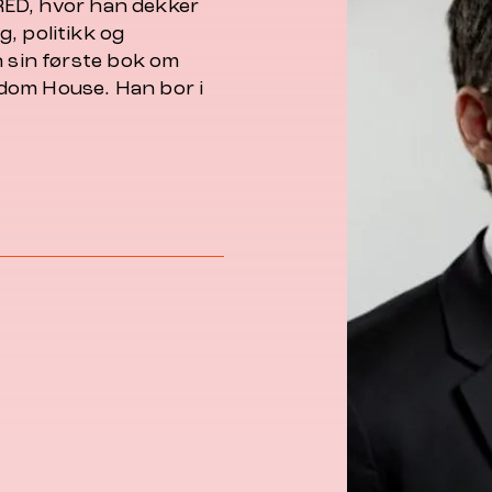
WIRED, hvor han dekker
, politikk og
n sin første bok om
dom House. Han bor i