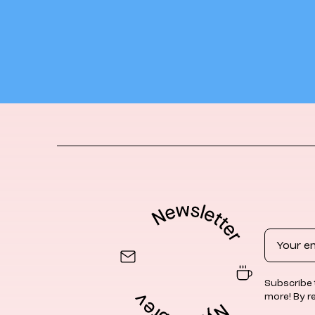
Email
Subscribe 
more! By r