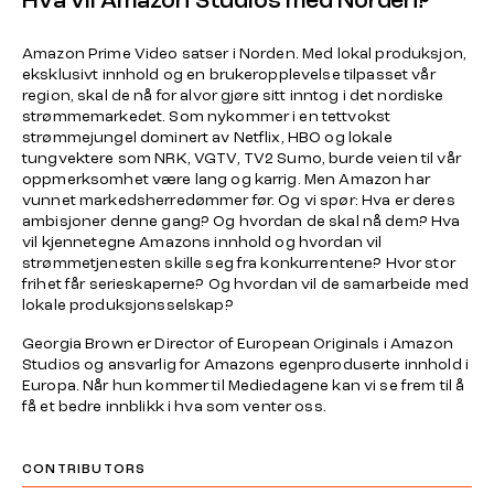
Hva vil Amazon Studios med Norden?
Amazon Prime Video satser i Norden. Med lokal produksjon,
eksklusivt innhold og en brukeropplevelse tilpasset vår
region, skal de nå for alvor gjøre sitt inntog i det nordiske
strømmemarkedet. Som nykommer i en tettvokst
strømmejungel dominert av Netflix, HBO og lokale
tungvektere som NRK, VGTV, TV2 Sumo, burde veien til vår
oppmerksomhet være lang og karrig. Men Amazon har
vunnet markedsherredømmer før. Og vi spør: Hva er deres
ambisjoner denne gang? Og hvordan de skal nå dem? Hva
vil kjennetegne Amazons innhold og hvordan vil
strømmetjenesten skille seg fra konkurrentene? Hvor stor
frihet får serieskaperne? Og hvordan vil de samarbeide med
lokale produksjonsselskap?
Georgia Brown er Director of European Originals i Amazon
Studios og ansvarlig for Amazons egenproduserte innhold i
Europa. Når hun kommer til Mediedagene kan vi se frem til å
få et bedre innblikk i hva som venter oss.
CONTRIBUTORS