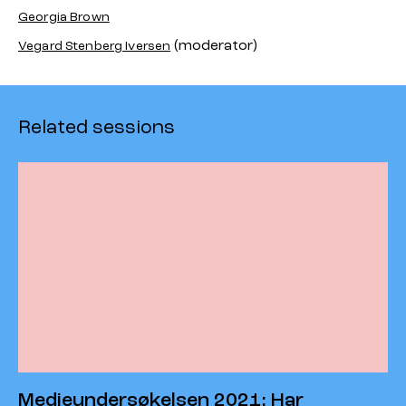
Georgia Brown
(moderator)
Vegard Stenberg Iversen
Related sessions
Medieundersøkelsen 2021: Har