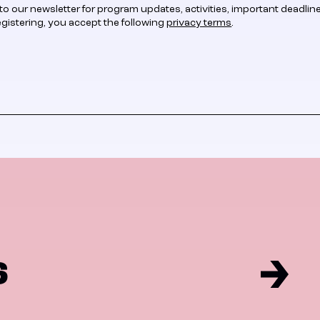
to our newsletter for program updates, activities, important deadlin
egistering, you accept the following
privacy terms
.
6