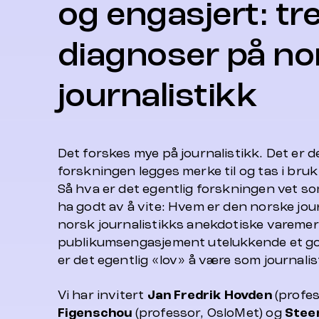
og engasjert: tr
diagnoser på no
journalistikk
Det forskes mye på journalistikk. Det er 
forskningen legges merke til og tas i bru
Så hva er det egentlig forskningen vet s
ha godt av å vite: Hvem er den norske jou
norsk journalistikks anekdotiske varemer
publikumsengasjement utelukkende et go
er det egentlig «lov» å være som journalis
Vi har invitert
Jan Fredrik Hovden
(profes
Figenschou
(professor, OsloMet) og
Stee