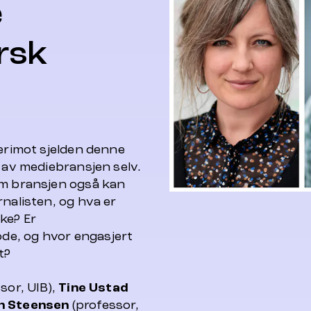
e
rsk
derimot sjelden denne
k av mediebransjen selv.
om bransjen også kan
rnalisten, og hva er
ke? Er
de, og hvor engasjert
t?
sor, UIB),
Tine Ustad
n Steensen
(professor,