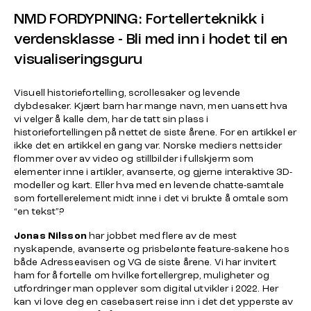
NMD FORDYPNING: Fortellerteknikk i
verdensklasse - Bli med inn i hodet til en
visualiseringsguru
Visuell historiefortelling, scrollesaker og levende
dybdesaker. Kjært barn har mange navn, men uansett hva
vi velger å kalle dem, har de tatt sin plass i
historiefortellingen på nettet de siste årene. For en artikkel er
ikke det en artikkel en gang var. Norske mediers nettsider
flommer over av video og stillbilder i fullskjerm som
elementer inne i artikler, avanserte, og gjerne interaktive 3D-
modeller og kart. Eller hva med en levende chatte-samtale
som fortellerelement midt inne i det vi brukte å omtale som
“en tekst”?
Jonas Nilsson
har jobbet med flere av de mest
nyskapende, avanserte og prisbelønte feature-sakene hos
både Adresseavisen og VG de siste årene. Vi har invitert
ham for å fortelle om hvilke fortellergrep, muligheter og
utfordringer man opplever som digital utvikler i 2022. Her
kan vi love deg en casebasert reise inn i det det ypperste av