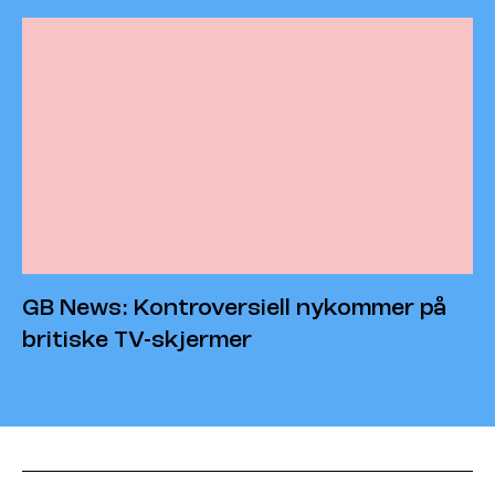
GB News: Kontroversiell nykommer på
britiske TV-skjermer