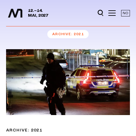
Media Days
Jump to content
12.–14.
NO
MAI, 2027
ARCHIVE
2021
ARCHIVE: 2021