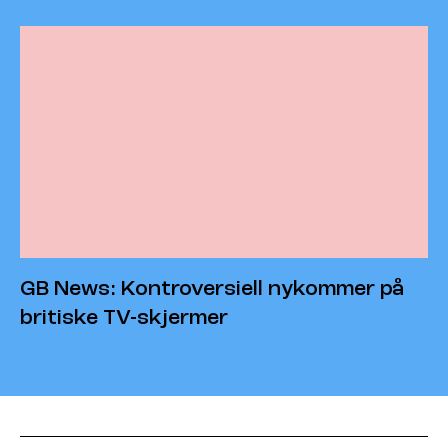
GB News: Kontroversiell nykommer på
britiske TV-skjermer