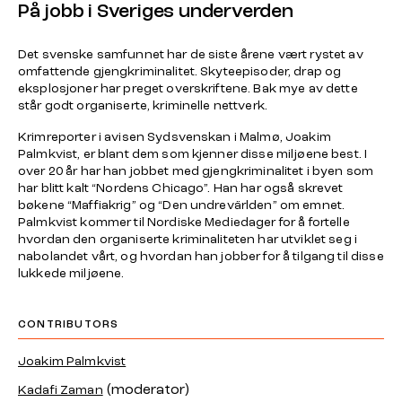
På jobb i Sveriges underverden
Det svenske samfunnet har de siste årene vært rystet av
omfattende gjengkriminalitet. Skyteepisoder, drap og
eksplosjoner har preget overskriftene. Bak mye av dette
står godt organiserte, kriminelle nettverk.
Krimreporter i avisen Sydsvenskan i Malmø, Joakim
Palmkvist, er blant dem som kjenner disse miljøene best. I
over 20 år har han jobbet med gjengkriminalitet i byen som
har blitt kalt “Nordens Chicago”. Han har også skrevet
bøkene “Maffiakrig” og “Den undrevärlden” om emnet.
Palmkvist kommer til Nordiske Mediedager for å fortelle
hvordan den organiserte kriminaliteten har utviklet seg i
nabolandet vårt, og hvordan han jobber for å tilgang til disse
lukkede miljøene.
CONTRIBUTORS
Joakim Palmkvist
(moderator)
Kadafi Zaman