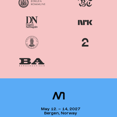
Nordiske
Nordic
Mediedager
Media Days
May 12. – 14, 2027
Bergen, Norway