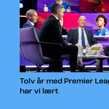
Tolv år med Premier Lea
har vi lært