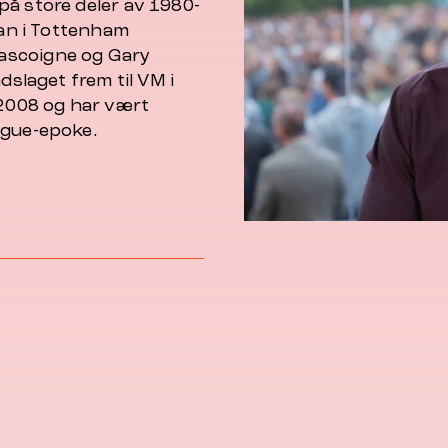
på store deler av 1980-
han i Tottenham
ascoigne og Gary
dslaget frem til VM i
 2008 og har vært
ague-epoke.