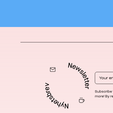
Email
Subscribe 
more! By r