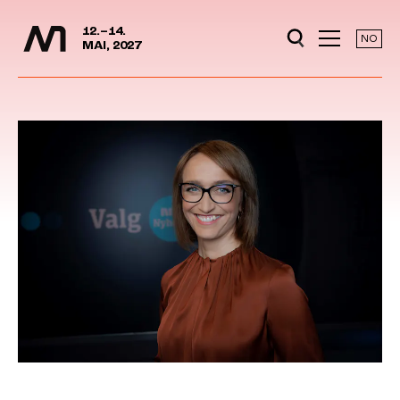
Media Days
Jump to content
12.–14.
NO
MAI, 2027