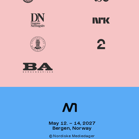
Nordiske
Nordic
Mediedager
Media Days
May 12. – 14, 2027
Bergen, Norway
© Nordiske Mediedager