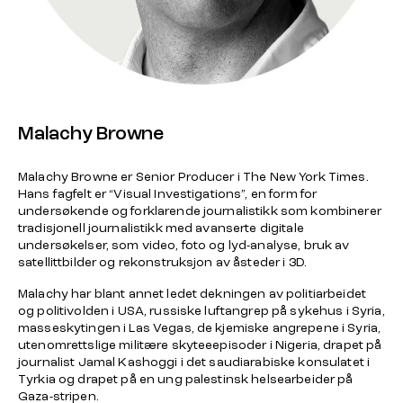
Malachy Browne
Malachy Browne er Senior Producer i The New York Times.
Hans fagfelt er “Visual Investigations”, en form for
undersøkende og forklarende journalistikk som kombinerer
tradisjonell journalistikk med avanserte digitale
undersøkelser, som video, foto og lyd-analyse, bruk av
satellittbilder og rekonstruksjon av åsteder i 3D.
Malachy har blant annet ledet dekningen av politiarbeidet
og politivolden i USA, russiske luftangrep på sykehus i Syria,
masseskytingen i Las Vegas, de kjemiske angrepene i Syria,
utenomrettslige militære skyteeepisoder i Nigeria, drapet på
journalist Jamal Kashoggi i det saudiarabiske konsulatet i
Tyrkia og drapet på en ung palestinsk helsearbeider på
Gaza-stripen.