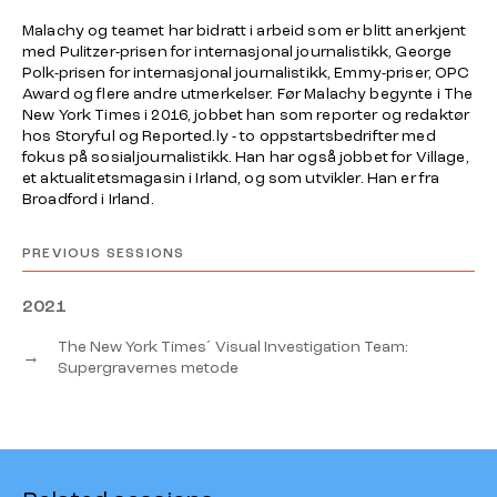
Malachy og teamet har bidratt i arbeid som er blitt anerkjent
med Pulitzer-prisen for internasjonal journalistikk, George
Polk-prisen for internasjonal journalistikk, Emmy-priser, OPC
Award og flere andre utmerkelser. Før Malachy begynte i The
New York Times i 2016, jobbet han som reporter og redaktør
hos Storyful og Reported.ly - to oppstartsbedrifter med
fokus på sosialjournalistikk. Han har også jobbet for Village,
et aktualitetsmagasin i Irland, og som utvikler. Han er fra
Broadford i Irland.
PREVIOUS SESSIONS
2021
The New York Times´ Visual Investigation Team:
→
Supergravernes metode