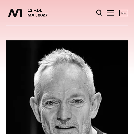
Media Days
Jump to content
12.–14.
NO
MAI, 2027