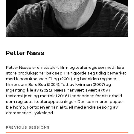
Petter Næss
Petter Næss er en etablert film- og teaterregissør med flere
store produksjoner bak seg. Han gjorde seg tidlig bemerket
med kinosuksessen
Elling
(2001), og har siden regissert
filmer som
Bare Bea
(2004),
Tatt av kvinnen
(2007) og
Ingenting å le av
(2021). Næss har vært svært aktiv i
teatermiljøet, og mottok i 2016 Heddaprisen for sitt arbeid
som regissør i teateroppsetningen
Den sommeren pappe
ble homo.
For tiden er han aktuell med andre sesong av
dramaserien
Lykkeland
.
PREVIOUS SESSIONS