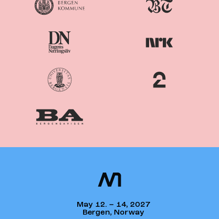
Nordiske
Nordic
Mediedager
Media Days
May 12. – 14, 2027
Bergen, Norway