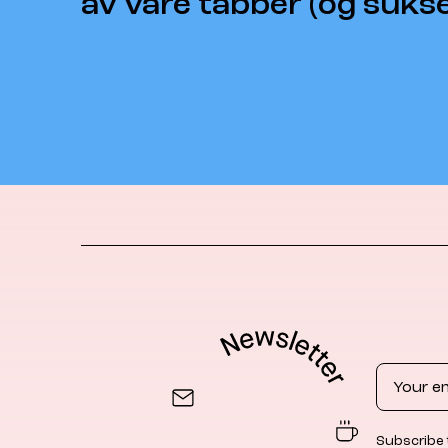
av våre tabber (og suks
Email
Subscribe 