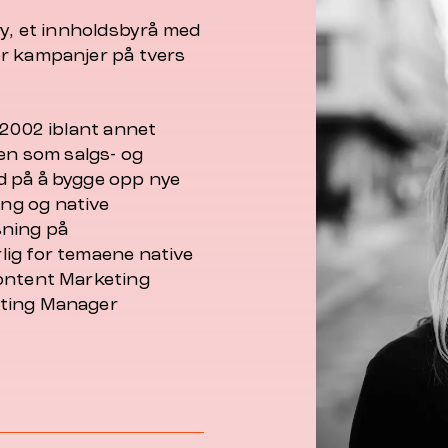
ay, et innholdsbyrå med
er kampanjer på tvers
 2002 iblant annet
len som salgs- og
d på å bygge opp nye
ng og native
tsning på
lig for temaene native
Content Marketing
eting Manager