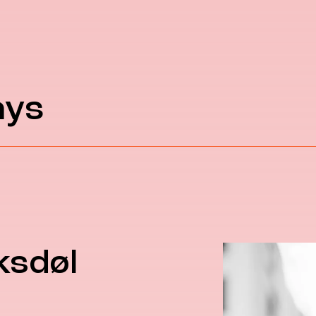
ays
ksdøl