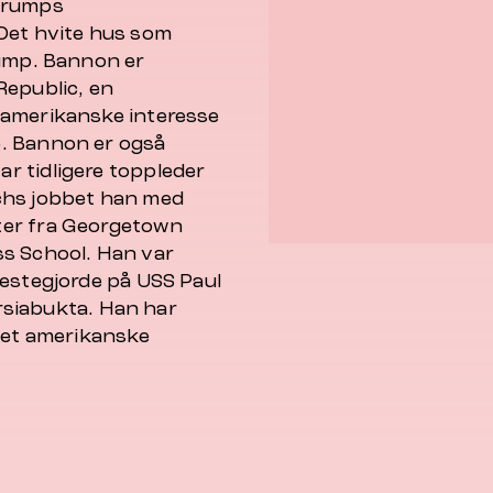
 Trumps
Det hvite hus som
rump. Bannon er
Republic,
en
 amerikanske interesse
. Bannon er også
r tidligere toppleder
chs jobbet han med
ter fra Georgetown
ss School. Han var
nestegjorde på
USS Paul
ersiabukta. Han har
 det amerikanske