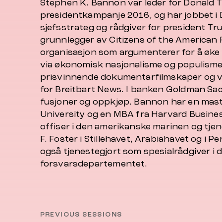
Stephen K. Bannon var leder for Donald
presidentkampanje 2016, og har jobbet i 
sjefsstrateg og rådgiver for president T
grunnlegger av
Citizens of the American 
organisasjon som argumenterer for å øke
via økonomisk nasjonalisme og populisme
prisvinnende dokumentarfilmskaper og va
for Breitbart News. I banken Goldman Sa
fusjoner og oppkjøp. Bannon har en mas
University og en MBA fra Harvard Busine
offiser i den amerikanske marinen og tje
F. Foster
i Stillehavet, Arabiahavet og i P
også tjenestegjort som spesialrådgiver i
forsvarsdepartementet.
PREVIOUS SESSIONS