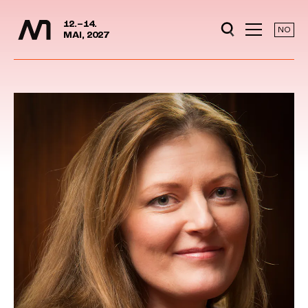
Media Days
Jump to content
12.–14.
NO
MAI, 2027