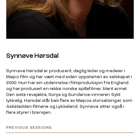
Synnøve Hørsdal
Synnøve Hørsdal er produsent, daglig leder og medeier i
Maipo Film og har vært med siden oppstarten av selskapet i
2000. Hun har sin utdannelse i filmproduksjon fra England
og har produsert en rekke norske spillefilmer, blant annet
Den siste revejakta
,
Sonja
og Sundance-vinneren
Sykt
lykkelig
. Hørsdal står bak flere av Maipos storsatsinger, som
Askeladden
-filmene og
Lykkeland
. Synnøve sitter også i
flere styrer i bransjen.
PREVIOUS SESSIONS