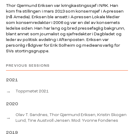
Thor Gjermund Eriksen var kringkastingssjef i NRK. Han
kom fra stillingen i mars 2013 som konsernsjef i A-pressen
(nå Amedia). Eriksen ble ansatt i A-pressen Lokale Medier
som konsernredaktør i 2006 og var en del av konsernets
ledelse siden. Han har lang og bred pressefaglig bakgrunn,
blant annet som journalist og sjefredaktør i Dagbladet og
leder av politisk avdeling i Aftenposten. Eriksen var
personlig rådgiver for Erik Solheim og medieansvarlig for
SVs stortingsgruppe.
PREVIOUS SESSIONS
2021
→
Toppmøtet 2021
2020
Olav T. Sandnes, Thor Gjermund Eriksen, Kristin Skogen
→
Lund, Tine Austvoll Jensen. Mod: Yvonne Fondenes
2019