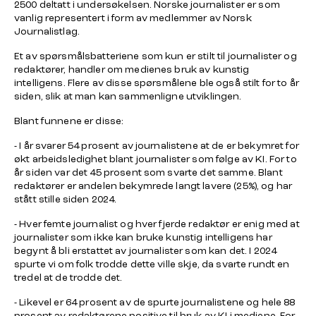
2500 deltatt i undersøkelsen. Norske journalister er som
vanlig representert i form av medlemmer av Norsk
Journalistlag.
Et av spørsmålsbatteriene som kun er stilt til journalister og
redaktører, handler om medienes bruk av kunstig
intelligens. Flere av disse spørsmålene ble også stilt for to år
siden, slik at man kan sammenligne utviklingen.
Blant funnene er disse:
- I år svarer 54 prosent av journalistene at de er bekymret for
økt arbeidsledighet blant journalister som følge av KI. For to
år siden var det 45 prosent som svarte det samme. Blant
redaktører er andelen bekymrede langt lavere (25%), og har
stått stille siden 2024.
- Hver femte journalist og hver fjerde redaktør er enig med at
journalister som ikke kan bruke kunstig intelligens har
begynt å bli erstattet av journalister som kan det. I 2024
spurte vi om folk trodde dette ville skje, da svarte rundt en
tredel at de trodde det.
- Likevel er 64 prosent av de spurte journalistene og hele 88
prosent av redaktørene positive til bruk av KI i mediene. For