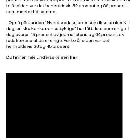
to år siden var det henholdsvis 52 prosent og 82 prosent
som mente det samme.
- Også påstanden “Nyhetsredaksjoner som ikke bruker KI i
dag, er ikke konkurransedyktige” har fått flere som enige. I
dag svarer 45 prosent av journalistene og 64 prosent av
redaktørene at de er enige. For to år siden var det
henholdsvis 36 og 45 prosent.
Du finner hele undersøkelsen
her
!