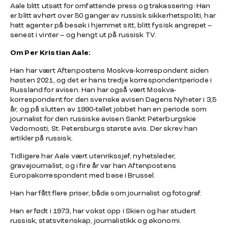
Aale blitt utsatt for omfattende press og trakassering: Han
er blitt avhørt over 50 ganger av russisk sikkerhetspoliti, har
hatt agenter på besøk i hjemmet sitt, blitt fysisk angrepet –
senest i vinter – og hengt ut på russisk TV.
Om Per Kristian Aale:
Han har vært Aftenpostens Moskva-korrespondent siden
høsten 2021, og det er hans tredje korrespondentperiode i
Russland for avisen. Han har også vært Moskva-
korrespondent for den svenske avisen Dagens Nyheter i 3,5
år, og på slutten av 1990-tallet jobbet han en periode som
journalist for den russiske avisen Sankt Peterburgskie
Vedomosti, St. Petersburgs største avis. Der skrev han
artikler på russisk.
Tidligere har Aale vært utenrikssjef, nyhetsleder,
gravejournalist, og i fire år var han Aftenpostens
Europakorrespondent med base i Brussel.
Han har fått flere priser, både som journalist og fotograf.
Han er født i 1973, har vokst opp i Skien og har studert
russisk, statsvitenskap, journalistikk og økonomi.