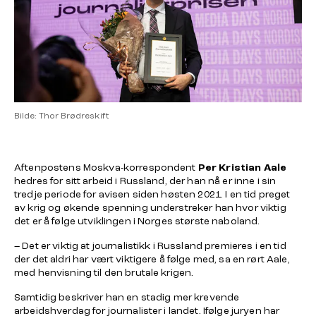
Bilde: Thor Brødreskift
Aftenpostens Moskva-korrespondent
Per Kristian Aale
hedres for sitt arbeid i Russland, der han nå er inne i sin
tredje periode for avisen siden høsten 2021. I en tid preget
av krig og økende spenning understreker han hvor viktig
det er å følge utviklingen i Norges største naboland.
– Det er viktig at journalistikk i Russland premieres i en tid
der det aldri har vært viktigere å følge med, sa en rørt Aale,
med henvisning til den brutale krigen.
Samtidig beskriver han en stadig mer krevende
arbeidshverdag for journalister i landet. Ifølge juryen har