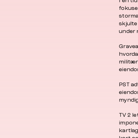
I en ti
fokuse
storma
skjulte
under 
Gravea
hvorda
militær
eiendo
PST ad
eiendo
myndig
TV 2 le
impone
kartla