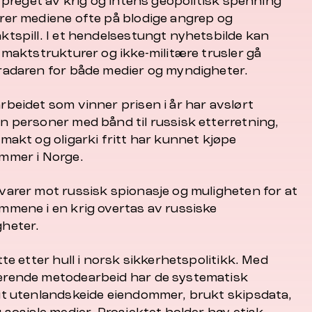
d preget av krig og intens geopolitisk spenning
rer mediene ofte på blodige angrep og
ktspill. I et hendelsestungt nyhetsbilde kan
 maktstrukturer og ikke-militære trusler gå
radaren for både medier og myndigheter.
rbeidet som vinner prisen i år har avslørt
n personer med bånd til russisk etterretning,
makt og oligarki fritt har kunnet kjøpe
mmer i Norge.
varer mot russisk spionasje og muligheten for at
mmene i en krig overtas av russiske
heter.
tte etter hull i norsk sikkerhetspolitikk. Med
rende metodearbeid har de systematisk
gt utenlandskeide eiendommer, brukt skipsdata,