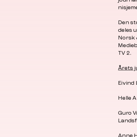
nisjem
Den st
deles 
Norsk 
Medieb
TV 2.
Årets j
Eivind
Helle 
Guro V
Landsf
Anne H