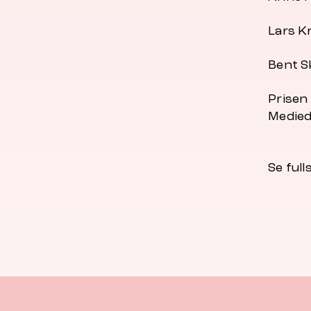
Lars K
Bent S
Prisen
Medied
Se full