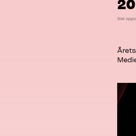
20
Sist oppd
Årets
Medi