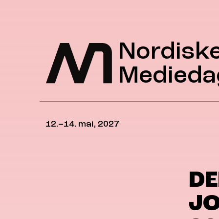
Hopp til hovedinnhold
Nordisk
Medieda
12.–14. mai, 2027
DE
JO