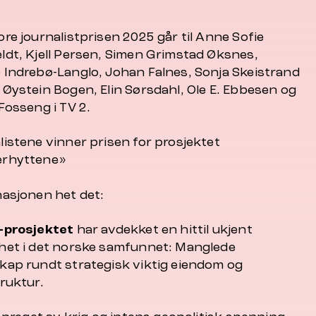
re journalistprisen 2025 går til Anne Sofie
ldt, Kjell Persen, Simen Grimstad Øksnes,
 Indrebø-Langlo, Johan Falnes, Sonja Skeistrand
 Øystein Bogen, Elin Sørsdahl, Ole E. Ebbesen og
Fosseng i TV 2.
listene vinner prisen for prosjektet
erhyttene
»
nasjonen het det:
-prosjektet
har avdekket en hittil ukjent
het i det norske samfunnet: Manglede
kap rundt strategisk viktig eiendom og
truktur.