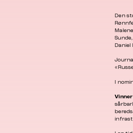
Den sto
Rønnfe
Malene
Sunde,
Daniel 
Journa
«
Russ
I nomi
Vinner
sårbar
bereds
infras