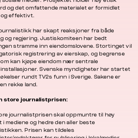
 sosiale medier. Prosjektet holder høy etisk
rd og det omfattende materialet er formidlet
 og effektivt.
ournalistikk har skapt reaksjoner fra både
ng og regjering. Justiskomiteen har bedt
ingen stramme inn eiendomslovene. Stortinget vil
gatorisk registrering av eierskap, og begrense
om kan kjøpe eiendom nær sentrale
rinstallasjoner. Svenske myndigheter har startet
økelser rundt TV2s funn i Sverige. Sakene er
i en rekke land.
 store journalistprisen:
ore journalistprisen skal oppmuntre til høy
t i mediene og hedre den aller beste
istikken. Prisen kan tildeles
ister/redaktører for publisering i lokalmedier,