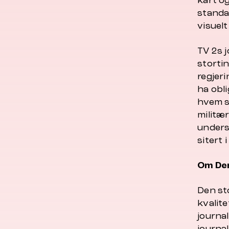
kart og
standa
visuelt
TV 2s j
storti
regjer
ha obli
hvem s
militæ
unders
sitert 
Om Den
Den st
kvalite
journal
journal